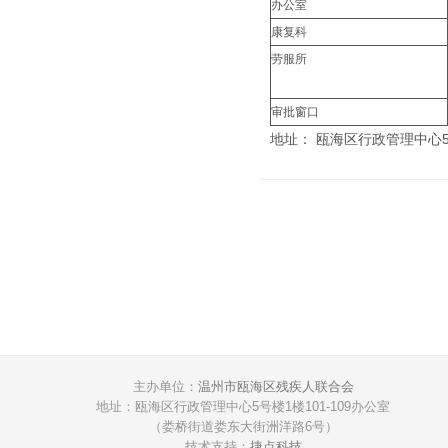
办公室
康复科
劳服所
审批窗口
地址： 瓯海区行政管理中心
主办单位：
温州市瓯海区残疾人联合会
地址：瓯海区行政管理中心5号楼1楼101-109办公室
（娄桥街道娄东大街洲洋路6号）
技术支持：
捷点科技