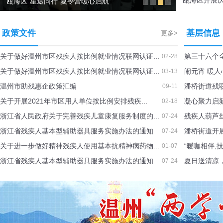
瓯海区开展庆
瓯海区“星途同行”夏令营暖心启航
政策文件
基层信息
更多>
关于做好温州市区残疾人按比例就业情况联网认证...
第三十六个全
02-28
关于做好温州市区残疾人按比例就业情况联网认证...
闹元宵 暖人
03-13
温州市助残惠企政策汇编
潘桥街道残联
09-11
关于开展2021年市区用人单位按比例安排残疾...
凝心聚力启新
02-18
浙江省人民政府关于完善残疾儿童康复服务制度的...
残疾人葫芦丝
07-24
浙江省残疾人基本型辅助器具服务实施办法的通知
潘桥街道开
07-24
关于进一步做好精神残疾人使用基本抗精神病药物...
“暖咖相伴,
01-07
浙江省残疾人基本型辅助器具服务实施办法的通知
夏日送清凉，
07-24