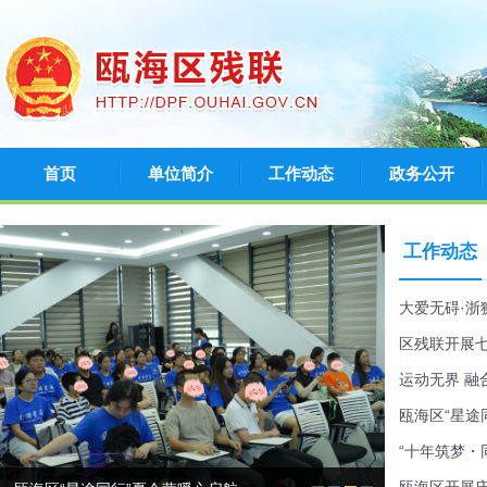
首页
单位简介
工作动态
政务公开
工作动态
大爱无碍·浙
区残联开展
运动无界 融
瓯海区“星途
“十年筑梦・